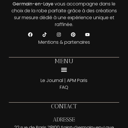
Germain-en-Laye
vous accompagne dans le
choix de la robe parfaite grâce à des créations
sur mesure dédié à une expérience unique et
raffinée.
Mentions & partenaires
MENU
Prendre rendez-vous | APM Paris — Essayage privatisé Saint-Germain-en-Laye
Le Journal | APM Paris
FAQ
CONTACT
ADRESSE
22 rue de Paris 78100 Saint-Germain-en-Laye