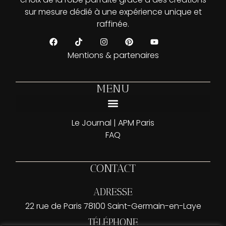
sur mesure dédié à une expérience unique et
raffinée.
Mentions & partenaires
MENU
Prendre rendez-vous | APM Paris — Essayage privatisé Saint-Germain-en-Laye
Le Journal | APM Paris
FAQ
CONTACT
ADRESSE
22 rue de Paris 78100 Saint-Germain-en-Laye
TÉLÉPHONE