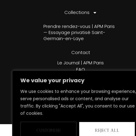
Collections
Prendre rendez-vous | APM Paris
— Essayage privatisé Saint-
Germain-en-Laye
Contact
Le Journal | APM Paris
FAQ
We value your privacy
We use cookies to enhance your browsing experience,
serve personalised ads or content, and analyse our
traffic. By clicking "Accept All", you consent to our use
Copyright © 2026 L’Atelier Privé de la Mariée P
of cookies.
CUSTOMISE
REJECT ALL