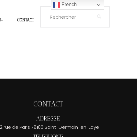
French
N-
CONTACT
CONTACT
ADRESSE
2 rue de Paris 78100 Saint-Germain-en-Laye
TÉLÉPHONE