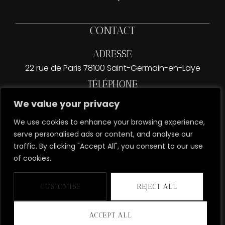
CONTACT
ADRESSE
22 rue de Paris 78100 Saint-Germain-en-Laye
TÉLÉPHONE
06 52 62 36 61 | 01 86 04 51 59 (additionnel)
We value your privacy
EMAIL
We use cookies to enhance your browsing experience,
contact@apmparis.fr
serve personalised ads or content, and analyse our
traffic. By clicking "Accept All", you consent to our use
of cookies.
CUSTOMISE
REJECT ALL
CGV
Mentions légales
Copyright © 2026 L’Atelier Privé de la Mariée Paris | Site
Développé par Big House Marketing
ACCEPT ALL