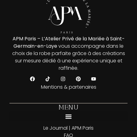
APM Paris – L’Atelier Privé de la Mariée à Saint-
Germain-en-Laye
vous accompagne dans le
choix de la robe parfaite grâce à des créations
sur mesure dédié à une expérience unique et
raffinée.
Mentions & partenaires
MENU
Prendre rendez-vous | APM Paris — Essayage privatisé Saint-Germain-en-Laye
Le Journal | APM Paris
FAQ